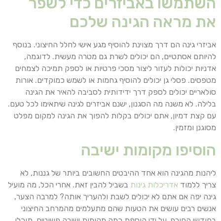
השתמשו באביזרים כדי לשפר
את מראה הגינה שלכם
אביזרי גינה הם דרך מצוינת להוסיף מגע אישי לחלל החיצוני. בנוסף
להיותם אסתטיים, הם יכולים לשרת גם מטרה מעשית. לדוגמה,
אדניות יכולות לעזור ליצור מסכי פרטיות או לספק תמיכה לצמחים
מטפסים. פסלי גן יכולים להוסיף גחמות או לשמש כמוקדים. אורות
סולאריים יכולים לספק דרך ידידותית לסביבה להאיר את הגינה
בלילה. לא משנה מה הסגנון, ישנם אביזרים לגינה שיתאימו לכל טעם.
עם קצת דמיון, אתם יכולים בקלות להפוך את הגינה למקום מפלט
מסוגנן ומזמין.
הוסיפו מקומות ישיבה
ליהנות מהגינה הוא אחד ההיבטים החשובים ביותר של גננות, לא
צריך ללמוד
אדריכלות גינות
בשביל להבין זאת. אחרי הכל, מה מועיל
גינה יפה אם אתם לא יכולים לשבת ולהעריך אותה? למרבה הצער,
אנשים רבים עושים את הטעות שהם מתעלמים מהמרחב החיצוני
בחודשי החורף. על ידי הוספת כמה מקומות ישיבה פשוטים, תוכלו