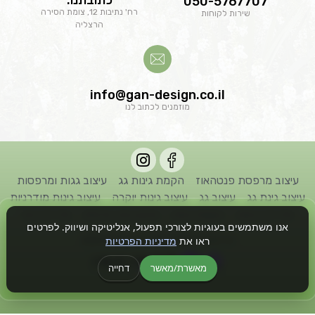
כתובתנו:
050-5767707
רח' נתיבות 12, צומת הסירה
שירות לקוחות
הרצליה
info@gan-design.co.il
מוזמנים לכתוב לנו
עיצוב מרפסת פנטהאוז
הקמת גינות גג
עיצוב גגות ומרפסות
עיצוב גינת גג
עיצוב גג
עיצוב גינות יוקרה
עיצוב גינות מודרניות
אדריכל גינות
הקמת גינות
תכנון גינה פרטית
אדריכל נוף
אנו משתמשים בעוגיות לצורכי תפעול, אנליטיקה ושיווק. לפרטים
ראו את
מדיניות הפרטיות
כל הזכויות שמורות לחברת גן דיזיין © 2022
מאשרת/מאשר
דחייה