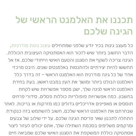
תכננו את האלמנט הראשי של
הגינה שלכם
כל מעצב גינות בכיר יודע שלפני שמתחילים
עיצוב גינות מודרניות
,
הדבר החשוב ביותר שיש לזכור הוא האסתטיקה העיצובית הכוללת.
הגינה צריכה לשקף את הסגנון והטעם האישי הייחודי שלכם, אז אל
תחששו להיות יצירתיים ולהתנסות באלמנטים שונים. היבט מרכזי
אחד של כל גינה מודרנית הוא האלמנט הראשי – זה בדרך כלל
האלמנט הבולט ביותר ומושך את העין במבט ראשון. בעת בחירת
האלמנט הראשי לגינה שלך, ישנן מספר אפשרויות שיש לקחת
בחשבון. כמה אפשרויות פופולריות כוללות פסלים, סידורי פרחים
תוססים או מאפיינים אדריכליים גדולים כמו מזרקות או בריכות. לאחר
שבחרתם את האלמנט הראשי שלכם, חשוב להשתמש בזה כנקודת
התחלה לתכנון שאר פריסת הגינה שלכם. על ידי שילוב של צבעים
ומרקמים משלימים בסכמת השתילה שלך, אתם יכולים לעזור ליצור
אסתטיקה כוללת המשקפת את הסגנון האישי שלכם שמביאה חיים