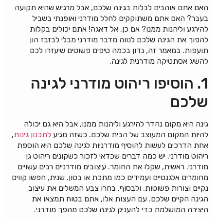
האם אתם אוהבים לבלות בגינה שלכם, אבל מרגיש שהיא תקועה
בעבר? האם אתם משתוקקים לחלל מודרני ואופנתי בשביל
להירגע וליהנות ממנו? אם כן, אל דאגה! אתם יכולים בקלות
להפוך את הגינה שלכם לנווה מדבר מודרני מבלי לבזבז הון
תועפות. במאמר זה, נדון בכמה טיפים פשוטים שיעזרו לכם
להשיג אסתטיקה מודרנית לגינה.
1. הוסיפו ריהוט מודרני לגינה
שלכם
גינה היא מקום נהדר להירגע וליהנות ממנו, אבל היא גם יכולה
להיות המקום המעוצב של הבית שלכם. כשזה מגיע
לתכנון גינות
,
אחת הדרכים לעשות להוסיף מודרניות לגינה שלכם היא הוספת
ריהוט מודרני. יש כמה דברים שכדאי לזכור כשקונים ריהוט גן
מודרני. ראשית, שקלו את החומר. עיצובים מודרניים רבים עשויים
מחומרים אלגנטיים ועמידים כמו מתכת או בטון. שנית, חפשו קווים
נקיים וצורות פשוטות. ולבסוף, בחרו צבע המשלים את עיצוב
הגינה הקיים שלכם. עם העצות אלו, אתם בטוח תמצאו את
היצירה המושלמת כדי להעניק לגינה שלכם מהפך מודרני.