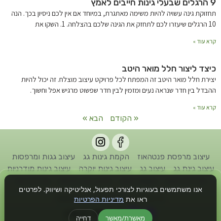
9 הרגלים שבעלי גינות חייבים לאמץ
תחזוקת גינה עשויה להיות משימה מאתגרת, במיוחד אם אין לכם ניסיון בכך. הנה
10 הרגלים שיעזרו לכם לתחזק את הגינה שלכם בהצלחה. 1. השקו את
קרא עוד »
כיצד ליצור חלל מואר היטב
יצירת חלל מואר היטב זה המפתח לכל פרויקט עיצוב מוצלח. זה יכול להיות
ההבדל בין חדר שנראה נעים ומזמין לבין חדר שפשוט מרגיש אפל וחשוך.
קרא עוד »
« הקודם
הבא »
עיצוב מרפסת פנטהאוז
הקמת גינות גג
עיצוב גגות ומרפסות
עיצוב גינת גג
עיצוב גג
עיצוב גינות יוקרה
עיצוב גינות מודרניות
אדריכל גינות
הקמת גינות
תכנון גינה פרטית
אדריכל נוף
אנו משתמשים בעוגיות לצורכי תפעול, אנליטיקה ושיווק. לפרטים
כל הזכויות שמורות לחברת גן דיזיין © 2022
ראו את
מדיניות הפרטיות
מאשרת/מאשר
דחייה