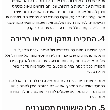
על ידי שתילת צמחים ופרחים אופנתיים. סוקולנטים הם אופציה
פופולרית עבור גינות מודרניות, שכן הם דורשים טיפול מינימלי
וניתן לשתול אותם במגוון מכלים מעניינים. אם אתם מחפשים
משהו קצת יותר צבעוני, שקלו להוסיף כמה צמחים חד-שנתיים או
רב-שנתיים לערוגות הגינה שלכם. ואל תשכחו להוסיף כמה עשבי
תיבול או ירקות לחלל שלכם עבור מראה יותר ירקרק.
4. התקינו מתקן מים או בריכה
דרך מצוינת נוספת למודרניזציה של הגינה שלכם היא על ידי
התקנת מתקן מים או בריכה. זה לא רק יוסיף נופך של יוקרה לחלל
שלכם, אלא גם יספק נוכחות מרגיעה. אם תבחרו להתקין בריכה,
הקפידו לכלול כמה צמחים וסלעים כדי ליצור נווה מדבר בעל
מראה טבעי.
מתקני מים יכולים להיות קצת יותר מאתגרים להתקנה, אבל הם
בהחלט שווים את המאמץ. אם אינכם בטוחים היכן להתחיל, יש
הרבה מדריכים מקוונים שיכולים להדריך אתכם בתהליך בחירת
מתקן מים.
5. תלו קישוטים מסוגננים