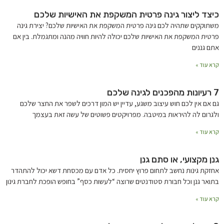
כיצד ליצור גינה פרטית המשקפת את האישיות שלכם
משתוקקים שתהיה לכם גינה פרטית המשקפת את האישיות שלכם? יצירת גינה
פרטית המשקפת את האישיות שלכם יכולה להיות חוויה מהנה ומתגמלת. בין אם
אתם גננים
קרא עוד »
7 רעיונות מהפכנים לגינה שלכם
גם אם אין לכם חוש עיצוב משגע, עדיין יש המון דרכים לשפר את החצר שלכם
ולגרום לה להיראות במיטבה. מפרויקטים פשוטים של עשה זאת בעצמך
קרא עוד »
גנן מקצועי, או סתם גנן
אחזקת גינות נחשב לתחום פרוץ יחסית. כל אדם עם מכסחת דשא יכול להתהדר
בתואר גנן וכל חבורת סטודנטים שרוצה “לעשות כסף” בחופש הופכת לחברת גינון
קרא עוד »