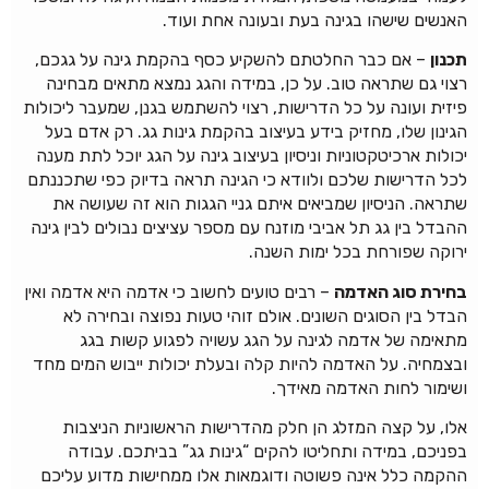
האנשים שישהו בגינה בעת ובעונה אחת ועוד.
תכנון
– אם כבר החלטתם להשקיע כסף בהקמת גינה על גגכם,
רצוי גם שתראה טוב. על כן, במידה והגג נמצא מתאים מבחינה
פיזית ועונה על כל הדרישות, רצוי להשתמש בגנן, שמעבר ליכולות
הגינון שלו, מחזיק בידע בעיצוב בהקמת גינות גג. רק אדם בעל
יכולות ארכיטקטוניות וניסיון בעיצוב גינה על הגג יוכל לתת מענה
לכל הדרישות שלכם ולוודא כי הגינה תראה בדיוק כפי שתכננתם
שתראה. הניסיון שמביאים איתם גניי הגגות הוא זה שעושה את
ההבדל בין גג תל אביבי מוזנח עם מספר עציצים נבולים לבין גינה
ירוקה שפורחת בכל ימות השנה.
בחירת סוג האדמה
– רבים טועים לחשוב כי אדמה היא אדמה ואין
הבדל בין הסוגים השונים. אולם זוהי טעות נפוצה ובחירה לא
מתאימה של אדמה לגינה על הגג עשויה לפגוע קשות בגג
ובצמחיה. על האדמה להיות קלה ובעלת יכולות ייבוש המים מחד
ושימור לחות האדמה מאידך.
אלו, על קצה המזלג הן חלק מהדרישות הראשוניות הניצבות
בפניכם, במידה ותחליטו להקים “גינות גג” בביתכם. עבודה
ההקמה כלל אינה פשוטה ודוגמאות אלו ממחישות מדוע עליכם