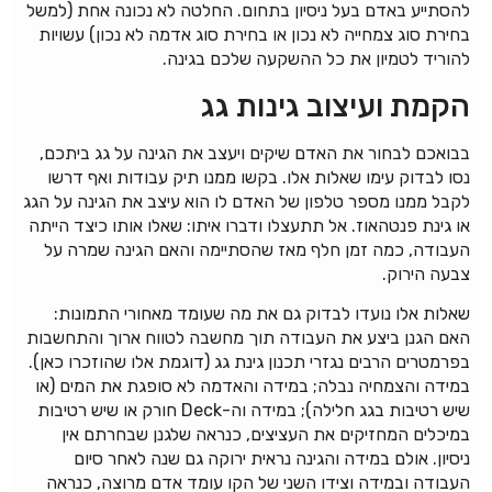
להסתייע באדם בעל ניסיון בתחום. החלטה לא נכונה אחת (למשל
בחירת סוג צמחייה לא נכון או בחירת סוג אדמה לא נכון) עשויות
להוריד לטמיון את כל ההשקעה שלכם בגינה.
הקמת ועיצוב גינות גג
בבואכם לבחור את האדם שיקים ויעצב את הגינה על גג ביתכם,
נסו לבדוק עימו שאלות אלו. בקשו ממנו תיק עבודות ואף דרשו
לקבל ממנו מספר טלפון של האדם לו הוא עיצב את הגינה על הגג
או גינת פנטהאוז. אל תתעצלו ודברו איתו: שאלו אותו כיצד הייתה
העבודה, כמה זמן חלף מאז שהסתיימה והאם הגינה שמרה על
צבעה הירוק.
שאלות אלו נועדו לבדוק גם את מה שעומד מאחורי התמונות:
האם הגנן ביצע את העבודה תוך מחשבה לטווח ארוך והתחשבות
בפרמטרים הרבים נגזרי תכנון גינת גג (דוגמת אלו שהוזכרו כאן).
במידה והצמחיה נבלה; במידה והאדמה לא סופגת את המים (או
שיש רטיבות בגג חלילה); במידה וה-Deck חורק או שיש רטיבות
במיכלים המחזיקים את העציצים, כנראה שלגנן שבחרתם אין
ניסיון. אולם במידה והגינה נראית ירוקה גם שנה לאחר סיום
העבודה ובמידה וצידו השני של הקו עומד אדם מרוצה, כנראה