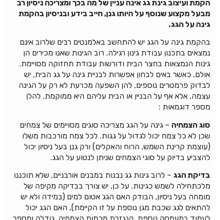
הקמת ועיצוב גינת גג אינה עניין של מה בכך ומצריכה ניסיון רב
מבעל מקצוע שנוסף על היותו גנן, חייב בידע ובניסיון בהקמת
גינה על הגג.
בהקמת גינה על הגג יש להתחשב באלמנטים רבים שלרוב אינם
נמצאים בתכנון עבודת גינון רגילה. רוב הגינות שאנו מכירים הן
גינות הנמצאות בחצר הבית ודורשות עבודת תחזוקה מסויימת.
אולם, כאשר באים לבחון אפשרות לבניית גינה על גג הבית, יש
לבדוק פרמטרים נוספים, להן השפעה מכרעת לא רק על הגינה
עצמה, אלא אף על הבניין או הבית עליהם היא ממוקמת. להלן
מספר דוגמאות :
סוג הצמחיה
– גינה על הגג מצריכה סוגים מסויימים של צמחים
שכן לא כל צמח יכול לגדול על גגות. לכל צמח מורכבות משלו
(עוצמת קרינת השמש, הרוח והאקלים) ורק גנן בעל ניסיון יכול
להצביע בדיוק על סוגי הצמחים שניתן לנטוע על הגג.
בדיקת הגג
– לרוב גינות גג נבנות במבנים אורבניים, שלא תוכננו
מלכתחילה לשמש כגינות. על כן, יש צורך בבדיקה מקיפה של
מומחה בעל ניסיון, הבודק האם הגג אטום למים (במידה ולא יש
להתאים לגג שכבת מגן נוספת על זו הקיימת), האם הגג יכול
לעמוד במעמסה נוספת, הנגזרת מכמות הצמחיה, גודלה ומספר