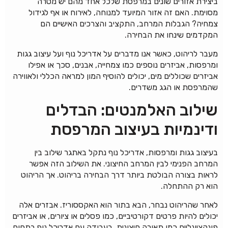
ביצירת אזורים שונים במרפסת שלכל אחד מהם יש מטרה
מסוימת. האם זה אזור המיועד למנוחה, לאירוח או אף לגידול
צמחיה? הגבלות המרחב, התקציב והצרכים האישיים הם
המקדמים שינחו את הבחירה.
מעבר לריהוט, כאשר אנו מדברים על אדריכל נוף ועל עיצוב גגות
ומרפסות, אביזרים נוספים כמו צמחייה, אבנים, סכך או אפילו
אביזרים שכוללים מים, יכולים להוסיף המון למראה הכללי ולאווירה
שהמרפסת או הגג משדרים.
שילוב האלמנטים: הבדלים
ודינמיות בעיצוב המרפסת
בעיצוב גגות ומרפסות, אדריכל נוף נתקל באתגר שילוב בין
המרחב הפנימי לבין המרחב החיצוני. את השילוב הזה אפשר
לראות בצורה הבולטת ביותר דרך הבחירה בריהוט. אך הריהוט
הוא רק ההתחלה.
לאחר שהריהוט נבחר, הבא בתור הוא האקססוריז. אבזרים אלה
יכולים להיות פרטים דקורטיביים, כמו פסלים או ציורים, או אביזרים
פונקציונליים כמו תאורה חיצונית. בעבודה עם אדריכל נוף בתחום