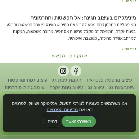
קרא עוד »
מינימליזם בעיצוב הגינה: אל הפשטות וההרמוניה
המינימליזם בתכנון גינות מגיע להביע את החיפוש האינסופי אחר הפשטות והרוגע.
בגינות יוקרה, המינימליזם מקבל פרשנות אסתטית מרובה משמעות, המקנה
למרחב אווירה מרוכזת, מעוצבת ואיכותית.
קרא עוד »
« הקודם
הבא »
עיצוב מרפסת פנטהאוז
הקמת גינות גג
עיצוב גגות ומרפסות
עיצוב גינת גג
עיצוב גג
עיצוב גינות יוקרה
עיצוב גינות מודרניות
אדריכל גינות
הקמת גינות
תכנון גינה פרטית
אדריכל נוף
אנו משתמשים בעוגיות לצורכי תפעול, אנליטיקה ושיווק. לפרטים
כל הזכויות שמורות לחברת גן דיזיין © 2022
ראו את
מדיניות הפרטיות
מאשרת/מאשר
דחייה