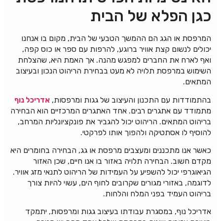
כגן הפלא של הבית
המרפסת או הגג הם ההמשך הטבעי של הבית, מקום בו אנחנו
יכולים לנשום קצת אוויר ברוגע, להרפות עם ספר או כוס קפה,
ואף לארח את החברים למפגש מהנה. אך האמת היא, שהצלחת
השימוש במרפסת תלויה לא מעט בבחירת הריהוט הנכון ובעיצוב
המתאים.
בהתמודדות עם התכנון והעיצוב של גגות ומרפסות,
אדריכל נוף
מתמודד עם אתגרים רבים. אחד האתגרים המרכזיים הוא הבחירה
בריהוט המתאים. הריהוט יכול להגביר את פונקציונליות המרחב,
להוסיף לו אסתטיקה ולהפוך אותו לפרקטי.
כאשר אנו מתכננים ומעצבים מרפסת או גג, הבחירה בחומרים היא
מקדם חשוב. הבחירה תלויה באזור בו אנו חיים, שכן האזור
הגיאוגרפי יכול להשפיע על העמידות של הריהוט לתנאי מזג אוויר.
לדוגמה, באזורי מגורים שקרובים לחוף הים, עשוי להיות צורך
בריהוט העמיד בפני המלח והלחות.
אדריכל נוף, במסגרת עבודתו בעיצוב גגות ומרפסות, יתמקד