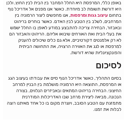
באופן כללי, המרפסת היא החלל המחבר בין הבית לבין החוץ, ולכן
היא דורשת תשומת לב מיוחדת. כאשר אנו מפנים אל אדריכל נוף
בתחום
עיצוב גגות ומרפסות
, אנו מחפשים ליצור הרמוניה בין
המרחבים, לשלב בין הטבע לבין האדם. כאשר בוחרים בריהוט
ובאבזור, הבחירה צריכה להתבצע במודע לאופן בו החלל ישמש
את בעלי הבית ואת האורחים שיבואו אליהם. הריהוט והאבזור הם
לא רק אלמנטים דקורטיביים, אלא גם כלים שיכולים להעניק
למרפסת או לגג את האווירה הרצויה, את התחושה הביתית
והפונקציונליות שהיא דורשת.
לסיכום
בסיום התהליך, כאשר אדריכל הנוף סיים את עבודתו בעיצוב הגג
או המרפסת, התוצאה היא הרמוניה מושלמת בין הבניין למרחב
החיצוני. הבחירה בריהוט המתאים ובאביזרים הנלווים, בצורה
הנכונה, מביאה ליצירת מרחב שבו האדריכלות המודרנית
מתמזגת עם הטבע הסובב, ויוצרת מקום בו כל אחד מאיתנו רוצה
לבלות את זמנו.