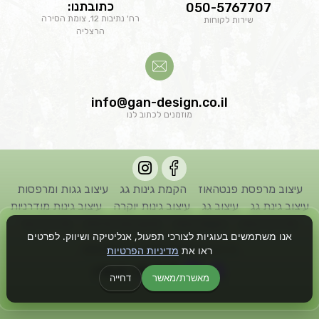
כתובתנו:
050-5767707
רח' נתיבות 12, צומת הסירה
שירות לקוחות
הרצליה
info@gan-design.co.il
מוזמנים לכתוב לנו
עיצוב מרפסת פנטהאוז
הקמת גינות גג
עיצוב גגות ומרפסות
עיצוב גינת גג
עיצוב גג
עיצוב גינות יוקרה
עיצוב גינות מודרניות
אדריכל גינות
הקמת גינות
תכנון גינה פרטית
אדריכל נוף
אנו משתמשים בעוגיות לצורכי תפעול, אנליטיקה ושיווק. לפרטים
ראו את
מדיניות הפרטיות
כל הזכויות שמורות לחברת גן דיזיין © 2022
מאשרת/מאשר
דחייה