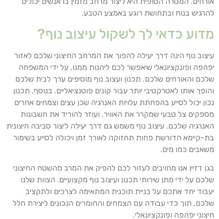
אורחים. המטרה הסופית היא ליצור מרחב מזמין בו אנשים יכולים
להרגיש בנוח ובתחושת רוגע באמצע הטבע.
מדוע כדאי לך לשקול עיצוב נוף?
עיצוב נוף הינה דרך יעילה להפוך את המרחב החיצוני שלכם לאזור
יפהפה ופונקציונאלי שיאפשר לכם ליהנות ממנו, על ידי המשפחה
שלכם והאורחים שלכם. תכנון ועצוב נוף מוסיפים ערך לבית שלכם
והופך אותו לאטרקטיבי יותר עבור קונים פוטנציאליים. בנוסף, תכנון
נכון יכול לסייע בהפחתת עלויות האנרגיה שכן עצים וצמחים אחרים
מספקים צל טבעי שמקרר את האוויר, ועוזר להוריד את חשבונות
האנרגיה שלכם. עיצוב נוף משמש גם דרך יעילה ליצור סביבה חיצונית
בת-קיימא הדורשת פחות תחזוקה לאורך זמן ויכולה לסייע בשימור
משאבים כמו מים.
בגן דזיין אנו מחויבים לעזור לכם להפיק את המרב מהשטח החיצוני
שלכם על ידי מתן שירותי תכנון ועיצוב נוף מקצועיים. הצוות שלנו
יעבוד יחד אתכם על בניית תוכנית המתאימה לצרכים ולתקציב
שלכם, תוך כדי עבודה עם הצמחים והחומרים הנכונים ליצירת חלל
חיצוני יפהפה ופונקציונאלי.