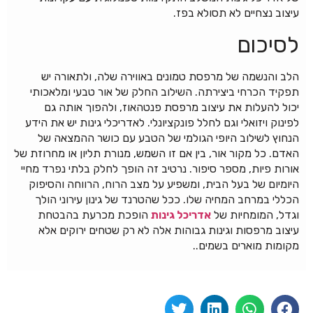
עיצוב נצחיים לא תסולא בפז.
לסיכום
הלב והנשמה של מרפסת טמונים באווירה שלה, ולתאורה יש
תפקיד הכרחי ביצירתה. השילוב החלק של אור טבעי ומלאכותי
יכול להעלות את עיצוב מרפסת פנטהאוז, ולהפוך אותה גם
לפינוק ויזואלי וגם לחלל פונקציונלי. לאדריכלי גינות יש את הידע
הנחוץ לשילוב היופי הגולמי של הטבע עם כושר ההמצאה של
האדם. כל מקור אור, בין אם זו השמש, מנורת תליון או מחרוזת של
אורות פיות, מספר סיפור. נרטיב זה הופך לחלק בלתי נפרד מחיי
היומיום של בעל הבית, ומשפיע על מצב הרוח, הרווחה והסיפוק
הכללי במרחב המחיה שלו. ככל שהטרנד של גינון עירוני הולך
וגדל, המומחיות של
אדריכל גינות
הופכת מכרעת בהבטחת
עיצוב מרפסות וגינות גבוהות אלה לא רק שטחים ירוקים אלא
מקומות מוארים בשמים..