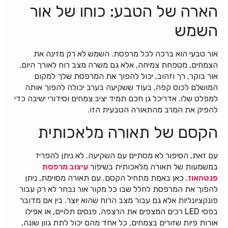
הארה של הטבע: כוחו של אור
השמש
אור טבעי הוא ברכה לכל מרפסת. השמש לא רק מזינה את
הצמחים, מטפחת צמיחה, אלא גם משרה מצב רוח לאורך היום.
אור בוקר, רך וזהוב, יכול להפוך את המרפסת שלך למקום
המושלם לכוס קפה, בעוד ששקיעה בערב יכולה להפוך אותה
למפלט שלו. אדריכל גן חכם תמיד יציב צמחים וסידורי ישיבה כדי
להפיק את המרב מהתאורה הטבעית הזו.
הקסם של תאורה מלאכותית
עם זאת, הסיפור לא מסתיים עם השקיעה. לא ניתן להפריז
במשמעות של תאורה מלאכותית בשיפור
עיצוב מרפסת
פנטהאוז
. כאן באמת מתחיל הקסם. עם תאורה מסוימת, ניתן
להפוך את המרפסת לחלל שבו כל מקור אור נבחר לא רק עבור
פונקציונליות אלא גם עבור מצב הרוח שהוא יוצר. בין אם מדובר
בפסי LED רכים המצפים את הרצפה, פנסים תלויים, או אפילו
אורות פיות שזורים בצמחים, כל אחד מהם יכול לתת גוון שונה,