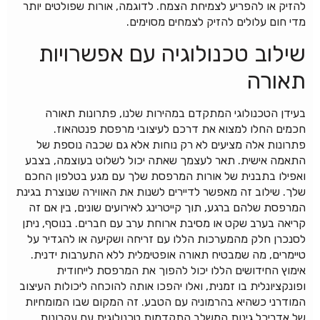
להזיק או להפריע לצמיחת הצמח. לדוגמה, אורות שפולטים יותר
מדי חום עלולים להזיק לצמחים מסוימים.
שילוב טכנולוגיה עם אפשרויות
תאורה
בעידן הטכנולוגי המתקדם במהירות שלנו, פתרונות תאורה
חכמים החלו למצוא את דרכם לעיצובי מרפסת פנטהאוז.
פתרונות אלה מציעים לא רק נוחות אלא גם שכבה נוספת של
התאמה אישית. תאר לעצמך שאתה יכול לשלוט בעוצמה, בצבע
ואפילו בתבנית של אורות המרפסת שלך עם מגע בטלפון החכם
שלך. שילוב זה מאפשר לדיירים לשנות את האווירה שנוצרת בגינת
המרפסת שלהם ברגע, תוך קייטרינג לאירועים שונים, בין אם זה
קריאה בערב שקט או מסיבת ארוחת ערב עם חברים. בנוסף, ניתן
לסנכרן חלק מהמערכות הללו עם זריחה ושקיעה או להגדיר על
טיימרים, מה שמבטיח תאורה אופטימלית ללא התערבות ידנית.
אימוץ החידושים הללו יכול להפוך את המרפסת לייחודית
ופונקציונלית בו זמנית, ואלו יהפכו אותה להוכחה ליכולות העיצוב
המודרני כשהיא בהרמוניה עם הטבע. זה המקום שבו המומחיות
של אדריכל גינות המשלב התקדמות טכנולוגית עם עקרונות