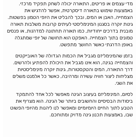
מדי עצמים או פריטים, התאורה יכולה לשחק תפקיד מרכזי.
באמצעות שימוש בתאורה דיסקרטית, אפשר להדגיש את
הצמחייה, האבן או המים, ובכך להבליט את היופי הטמון בפשטות.
גינות יוקרה בסגנון המינימליסטי לעיתים קרובות משלבות תאורה
מובנית בדרכים ייחודיות, כמו תאורה תחתונה למדרגות, או פנסים
טמונים בתוך הצמחייה. האפקט הוא תחושה של יופי שמתגלה
באופן הדרגתי כאשר החושך מתפשט.
בזמן שהמינימליזם מגביל את הכמות הגדולה של האובייקטים
והצמחייה בגינה, הוא אינו מגביל את היכולת להפתיע ולהרשים.
דרך התאורה, המים והטקסטורות, גינות יוקרה מינימליסטיות
מצליחות ליצור חוויה עשירה ומרהיבה, כאשר כל אלמנט משלים
את השני.
לסיום, המינימליזם בעיצוב הגינה מאפשר לכל אחד להתמקד
ביסודות הבסיסיים והחשובים ביותר של הגינה. הוא מצריף את
הטבע לתוך החיים היומיומיים ומאפשר לנו ליהנות מהיופי הפשוט
שבו, באמצעות תכנון גינה מדויק ומתוחכם.