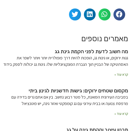
מאמרים נוספים
מה חשוב לדעת לפני הקמת גינת גג
גגות ירוקים, או גינות גג, הופכות להיות דרך פופולרית יותר ויותר לשפר את
האסתטיקה של הבניין תוך הגברת הפונקציונליות שלו. גינות גג יכולות לספק בידוד
קרא עוד »
מקסום שטחים ירוקים: גישות חדשניות לגינון ביתי
בסביבה העירונית הסואנת, כל מטר רבוע נחשב. בין אם אתם גרים בדירה עם
מרפסת צנועה או בבית עירוני עם גג קומפקטי ואזור גינה, יש פוטנציאל
קרא עוד »
תכנון עיצוב והקמת גינה על גג