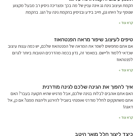
הקמת ועיצוב גינת גג אינה עניין של מה בכך ומצריכה ניסיון רב מבעל מקצוע
שנוסף על היותו גנן, חייב בידע ובניסיון בהקמת גינה על הגג. בהקמת
קרא עוד »
טיפים לעיצוב שיפור מראה הפנטהאוז
אם אתם מחפשים לשפר את המראה של הפנטהאוז שלכם, יש כמה עצות עיצוב
שכדאי ללמוד וליישם. במאמר זה, נדון בכמה מהדרכים הטובות ביותר לגרום
לפנטהאוז
קרא עוד »
איך להפוך את הגינה שלכם לגינה מודרנית
האם אתם אוהבים לבלות בגינה שלכם, אבל מרגיש שהיא תקועה בעבר? האם
אתם משתוקקים לחלל מודרני ואופנתי בשביל להירגע וליהנות ממנו? אם כן, אל
דאגה!
קרא עוד »
כיצד ליצור חלל מואר היטב