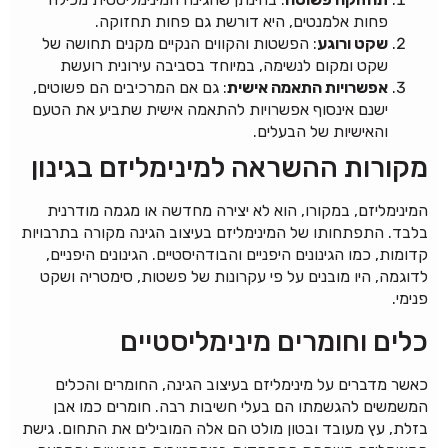
פחות אלמנטים, היא דורשת גם פחות תחזוקה.
שקט ורוגע
: הפשטות והקווים הנקיים מקנים תחושה של
שקט ומקום לנשימה, במיוחד בסביבה עירונית רועשת
אפשרויות התאמה אישית
: גם אם המרכיבים הם פשוטים,
ישנם אינסוף אפשרויות להתאמה אישית שתביע את הטעם
והאישיות של הבעלים.
מקורות ההשראה למינימליזם בגינון
המינימליזם, במקורו, הוא לא יצירה מחדשה או מגמה מודרנית
בלבד. התפתחותו של המינימליזם בעיצוב הגינה מקורה בתרבויות
קדומות, כמו הגינונים היפניים והבודהיסטיים. הגינונים היפניים,
לדוגמה, היו מובנים על פי עקרונות של פשטות, סימטריה ושקט
פנימי.
כלים וחומרים מינימליסטיים
כאשר מדברים על מינימליזם בעיצוב הגינה, החומרים והכלים
המשמשים להגשמתו הם בעלי חשיבות רבה. חומרים כמו אבן
בזלת, עץ מעובד ובטון מולט הם אלה המובילים את התחום. גישת