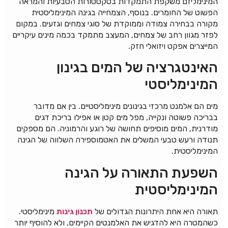
המינימליזם משקפת התמקדות בטקסטורות הטבעיות והמראה
הפשוט של החומרים. בנוסף, הצמחייה בגינה המינימליסטית
מקורה בבחירה צמודה וממוקדת של סוגי צמחים וגזעים. במקום
לפזר מגוון רחב של צמחים, המעצב מתמקד בכמה מינים עיקריים
המייצרים אפקט ויזואלי חזק.
האינטגרציה של המים בגינון
המינימליסטי
מים הם אלמנט מרכזי בגינונים מינימליסטיים. בין אם מדובר
בבריכה פשוטה ונקייה, מפל מים קטן או אפילו בריכת דגים
מודרנית, המים מוסיפים תחושה של רוגע והרמוניה. הם מספקים
תנודה ורעש טבעי המשלים את האטמוספירה השלווה של הגינה
המינימליסטית.
השפעת התאורה על הגינה
המינימליסטית
תאורה היא אחת היתרונות הגדולים של
תכנון גינות
מינימליסטי.
כשהמטרה היא להדגיש את האלמנטים הקיימים, ולא להוסיף יותר