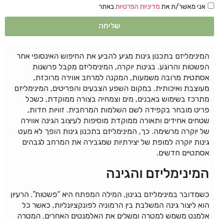
אני מאשר/ת את
מדיניות הפרטיות
באתר
שליחה
המינימליזם בתכנון גינות מגיע להביע את החיפוש האינסופי אחר
הפשטות והרוגע. בגינות יוקרה, המינימליזם מקבל פרשנות
אסתטית מרובה משמעות, המקנה למרחב אווירה מרוכזת,
מעוצבת ואיכותית. במקום השפע הצבעים והפריטים, המינימליזם
מתרכז בשימוש באבנים, מים וצמחיה בצורה ממוקדת, כשכל
פריט מובחר בקפידה לשם השלמות המרחבית. זוויות חדות,
שטחים אחידים ותאורה ממוקדת מוסיפות לעיצוב הגינה אווירה
של יוקרה מרשימה. כך, המינימליזם בתכנון גינות הופך לא מעט
גינות יוקרה למופת של יצירתיות שמגבירה את המרחב לגבהים
אסתטיים חדשים.
המינימליזם והגינה
כשמדובר במינימליזם בגינון, המילה המפתח היא “פשטות”. הרעיון
הוא ליצור גינה המשלבת בין הרמוניה לפונקציונליות, כאשר כל
אלמנט משמש למטרה ומשלים את האלמנטים האחרים. המטרה