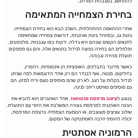
להתחשב במגבלות המרחב.
בחירת הצמחייה המתאימה
אחרי ההתאמה ההתחלתית, השלב הבא הוא בחירת הצמחייה.
גינות גג, ובמיוחד גינות אורגניות, דורשות צמחייה שמתאימה
לתנאים הקשים שבהם היא גדלה. ירקות כמו עגבניות, מלפפונים,
ופלפלים הם בחירה נפוצה לגידול בתנאים אלה, והם גם מספקים
תועלת מהירה וגבוהה.
כאשר מדובר בתבלינים, האופציות הן אינסופיות. רוזמרין,
בזיליקום, מנטה, ואף לבנדר הם רק אחד הדוגמאות למה שניתן
לגדול בקלות על הגג. לא רק שהם מוסיפים טעם וריח למזון, הם
גם מוסיפים טוויסט ריחני לגינה.
בנוגע ל
עיצוב מרפסת פנטהאוז
, אחד האתגרים הוא להביא את
הגינה האורגנית למרפסת בצורה המשלבת את היופי עם התועלת.
שילוב עציצים מעוצבים, או הטמעת הצמחייה ברצפת המרפסת,
יכולה להוסיף הרבה לאסתטיקה של המקום.
הרמוניה אסתטית