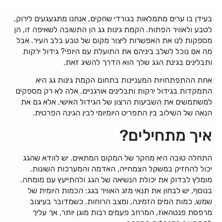
בעידן בו ערים מתמלאות בגורדי שחקים, אנחנו מתגעגעים לירוק,
לטבע ולאוויר הפתוח. הקמת גינות גג הן התשובה לשאיפה זו, הן
מספקות לנו את האפשרות ליצור מקום של טבע בלב העיר. אבל
מה אם נוכל לשלב ביניהם את התועלת עם היופי? גידול ירקות
ותבלינים בגינת הגג שלך הוא הדרך להשיג זאת.
אחת ההתפתחויות המעניינות בתחום הקמת גינות גג היא
התמקדות בגידול ירקות ותבלינים אורגניים. אלה לא רק מספקים
למשתמשים את השביעות הרצון של הגידול האישי, אלא גם את
הנאה של השילוב בין התפריט היומיומי לבין הגינה הפרטית.
איך מתחילים?
התחלה טובה היא מחקר של המקום המתאים. יש לוודא שהגג
יכול להחזיק במשקל הצמחייה, האדמה והמערכות השונות.
מומלץ לבדוק את יכולת הנשיאה של הגג ולהתייעץ עם מומחה.
בנוסף, יש לבחון את תנאי מזג האוויר בגג: הכמות היומית של
שמש, כמות המים הזמינה, ומצב הרוחות. כשמדובר בעיצוב
מרפסת פנטהאוז, המרחב פעמים רבות מוגן יותר, אך עליך