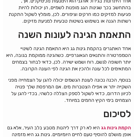
אחד היתרונות בגידול אורגני הוא הימנעות מכימיקלים. אך,
בהתחשב בכך שגינות הגג מופנות לשמיים, הן יכולות להיות
פגיעות למזיקים כמו חרקים וציפורים. לכן, מומלץ לשקול התקנת
רשתות הגנה או בשימוש בשיטות טבעיות למניעת מזיקים.
התאמת הגינה לעונות השנה
אחד האתגרים בהקמת גינות גג היא התאמת הגינה לשינויי
הטמפרטורה והתנאים הגאוגרפיים. כשהגינה ממוקמת בגובה, היא
יותר חשופה לגשם, רוח ושמש ישירה. לכן, כדאי לבחור בצמחים
המתאימים לכל עונה ולהכין את הגינה לפי העונה הקרובה.
בנוסף, הכנה נכונה לעונת הגשמים יכולה להגן על הצמחייה מפני
השקייה יתר או אפילו הצטברות מים. אם המרפסת שלך פנויה
לכיוון הדרום, כדאי לשקול לספק הצללה כלשהי, בכדי להגן על
הצמחים בימי הקיץ החמים במיוחד.
לסיכום
הקמת גינות גג
היא לא רק דרך ליהנות מטבע בלב העיר, אלא גם
אופן מושלם להוסיף טעם לחיים היומיומיים. גינות גג היא מזמינה