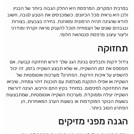
במרבית המקרים, המרפסת היא החלק הגבוה ביותר של הבניין
ולכן היא נראית מכל הכיוונים. כשמכניסים את הטבע לגובה, חשוב
לוודא שהגינה תהיה הרמונית ומאוזנת. בחירה בצבעים, בצורות
ובגבהים שונים של הצמחייה תוכל להעניק מראה יוקרתי ומודרני
וליצור עיצוב מרפסת פנטהאוז חלומי.
תחזוקה
גידול ירקות ותבלינים בגינת הגג שלך דורש תחזוקה קבועה. אם
תפספס את זמן ההשקייה, או שלא תבצע השקייה בזמן, זה יכול
להשפיע על איכות הירקות. הפתרון? מערכות אוטומטיות של
השקייה או אפילו התקנת מצלמות עם תוכנות זיהוי צמחיה, שיביאו
את התחזוקה למינימום. במיוחד בקיץ החם והייבש, הגינה דורשת
השקייה יעילה וממוקדת. מערכות השקייה אוטומטיות, שמתבצעות
בשעות הבוקר המוקדמות או בשעות הערב המאוחרות, הן
הפתרון הטוב ביותר.
הגנה מפני מזיקים