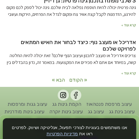
3 שלבי מפתח בתכנון גינה פרטית: גן דיזיין
גינה פרטית יכולה להיות תוספת נפלאה לבית שלכם. גינה יכול לספק לכם מקום
להירגע, הזדמנות לקבל קצת אוויר צח ומקום לגדל את הפרחים, הירקות ועשבי
קרא עוד »
אדריכל או מעצב נוף: כיצד לבחור את האיש המתאים
לפרויקט שלכם
צריכים אדריכל או מעצב לתכנון ועיצוב הנוף שלכם? זאת יכולה להיות החלטה
קשה, במיוחד אם אתם לא מכירים את המקצועות. במאמר זה, נדון בהבדלים בין
קרא עוד »
« הקודם
הבא »
עיצוב מרפסת פנטהאוז
הקמת גינות גג
עיצוב גגות ומרפסות
עיצוב גינת גג
עיצוב גג
עיצוב גינות יוקרה
עיצוב גינות מודרניות
אדריכל גינות
הקמת גינות
תכנון גינה פרטית
אדריכל נוף
אנו משתמשים בעוגיות לצורכי תפעול, אנליטיקה ושיווק. לפרטים
כל הזכויות שמורות לחברת גן דיזיין © 2022
ראו את
מדיניות הפרטיות