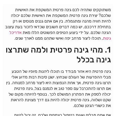
משתוקקים שתהיה לכם גינה פרטית המשקפת את האישיות
שלכם? יצירת גינה פרטית המשקפת את האישיות שלכם יכולה
להיות חוויה מהנה ומתגמלת. בין אם אתם גננים מנוסים או רק
בתחילת דרככם, יש כמה דברים חשובים שכדאי לזכור בעת עיצוב
הגינה שלכם. על ידי ביצוע הטיפים הפשוטים הללו מאת
אדריכל
גינות
, תוכלו ליצור מרחב יפה ואישי שתהנו ממנו לאורך שנים.
1. מהי גינה פרטית ולמה שתרצו
גינה בכלל
גינה פרטית היא אזור מבודד בו תוכלו ליהנות מיופיו של הטבע
מבלי ההפרעות של העולם שבחוץ. ישנן סיבות רבות מדוע אולי
תרצו גינה פרטית, אך אחת הנפוצות היא ליצור מרחב למנוחה. בין
אם תרצו להתכרבל עם ספר טוב או לנמנם בצל, גינה פרטית
יכולה לספק את הפתרון המושלם לכך. בנוסף להיותה מקום של
שקט ושלווה, גינה פרטית יכולה להיות גם דרך מצוינת להראות
את כישורי הגינון שלכם.
אם אתם מבלים שעות בטיפול בצמחים שלכם, זה יכול להיות