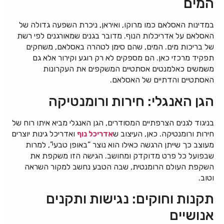
המים
במדינות האסלאם כמו מרוקו, ואיראן, ניכרת השפעה גדולה של
האסלאם על אדריכלות הנוף. מדובר בגנים שמאורגנים לפי רשת
של בריכות מים. המים, שהם סימן לטהרה באסלאם, משחקים
תפקיד מרכזי כאן. הם מספקים לא רק רוגע וקירור אלא גם
משמשים כאלמנטים אסתטיים המשקפים את העקרונות
האסתטיים והדתיים של האסלאם.
הגן האנגלי: חירות ורומנטיקה
בניגוד לגנים הצרפתיים המסודרים, הגן האנגלי מביא איתו רוח של
חירות ורומנטיקה. כאן, העיצוב ש
אדריכל נוף
ואדריכל גינות יוצרים
מעוצב כך שייתן הרגשה כאילו הוא נוצר “באופן טבעי”, למרות
שבפועל כל פרט מדוקדק ומחושב. הגישה הזו משקפת את
השקפת העולם הרומנטית, שבה הטבע נחשב למקור השראה
וטוב.
תקנות וחוקים: נגישות ותקנים
אנושיים