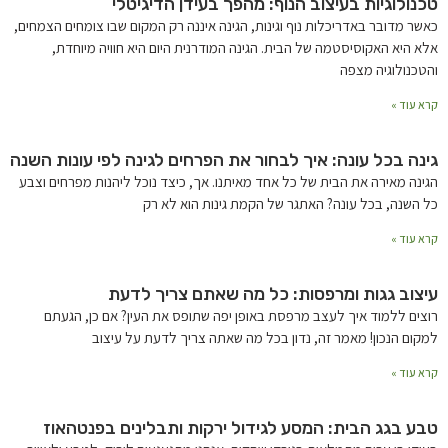
טכנולוגיות בעיצוב הנוף: מהפך בעידן הדיגיטלי
כאשר מדובר באדריכלות נוף וגינות, הגינה איננה רק המקום שבו צומחים הצמחים,
אלא היא האקוסיסטמה של הבית. הגינה המודרנית היום היא חוויה מיוחדת,
והטכנולוגיה מצפה
קרא עוד »
גינה בכל עונה: איך לבחור את הפרחים לגינה לפי עונות השנה
הגינה מאירה את הבית של כל אחד מאיתנו. אך, כיצד נוכל ליהנות מפרחים וצבע
כל השנה, בכל עונה? האתגר של הקמת גינות הוא לא רק
קרא עוד »
עיצוב גגות ומרפסות: כל מה שאתם צריך לדעת
רוצים ללמוד איך לעצב מרפסת באופן יפה שתופס את העין? אם כן, הגעתם
למקום הנכון! מאמר זה, נדון בכל מה שאתה צריך לדעת על עיצוב
קרא עוד »
טבע בגג הבית: המסע לגידול ירקות ותבלינים בפנטהאוז