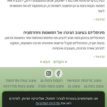
בעידן בו ערים מתמלאות בגורדי שחקים, אנחנו מתגעגעים לירוק, לטבע ולאוויר
הפתוח. הקמת גינות גג הן התשובה לשאיפה זו, הן מספקות לנו את האפשרות
ליצור
קרא עוד »
מינימליזם בעיצוב הגינה: אל הפשטות וההרמוניה
המינימליזם בתכנון גינות מגיע להביע את החיפוש האינסופי אחר הפשטות והרוגע.
בגינות יוקרה, המינימליזם מקבל פרשנות אסתטית מרובה משמעות, המקנה
למרחב אווירה מרוכזת, מעוצבת ואיכותית.
קרא עוד »
« הקודם
הבא »
עיצוב מרפסת פנטהאוז
הקמת גינות גג
עיצוב גגות ומרפסות
עיצוב גינת גג
עיצוב גג
עיצוב גינות יוקרה
עיצוב גינות מודרניות
אדריכל גינות
הקמת גינות
תכנון גינה פרטית
אדריכל נוף
אנו משתמשים בעוגיות לצורכי תפעול, אנליטיקה ושיווק. לפרטים
כל הזכויות שמורות לחברת גן דיזיין © 2022
ראו את
מדיניות הפרטיות