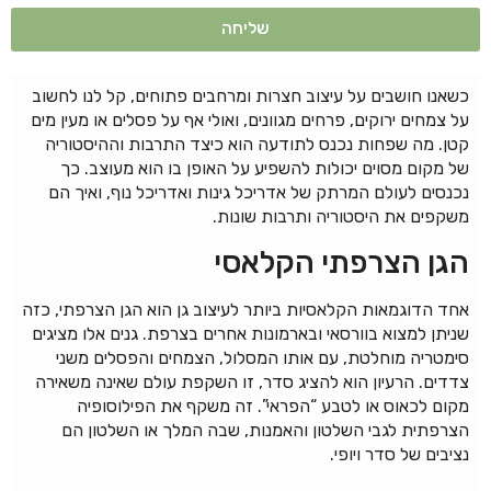
שליחה
כשאנו חושבים על עיצוב חצרות ומרחבים פתוחים, קל לנו לחשוב
על צמחים ירוקים, פרחים מגוונים, ואולי אף על פסלים או מעין מים
קטן. מה שפחות נכנס לתודעה הוא כיצד התרבות וההיסטוריה
של מקום מסוים יכולות להשפיע על האופן בו הוא מעוצב. כך
נכנסים לעולם המרתק של אדריכל גינות ואדריכל נוף, ואיך הם
משקפים את היסטוריה ותרבות שונות.
הגן הצרפתי הקלאסי
אחד הדוגמאות הקלאסיות ביותר לעיצוב גן הוא הגן הצרפתי, כזה
שניתן למצוא בוורסאי ובארמונות אחרים בצרפת. גנים אלו מציגים
סימטריה מוחלטת, עם אותו המסלול, הצמחים והפסלים משני
צדדים. הרעיון הוא להציג סדר, זו השקפת עולם שאינה משאירה
מקום לכאוס או לטבע “הפראי”. זה משקף את הפילוסופיה
הצרפתית לגבי השלטון והאמנות, שבה המלך או השלטון הם
נציבים של סדר ויופי.