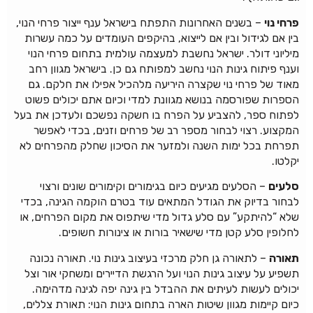
פרחי נוי
– בשנים האחרונות התפתח בישראל ענף ייצור פרחי הנוי,
בין אם לגידול ובין אם לייצוא, בהיקפים העומדים על כמה עשרות
מיליוני דולר. ישראל נחשבת למעצמה עולמית בתחום פרחי הנוי
וענף פיתוח גינות הנוי נחשב למפותח גם כן. בישראל מגוון רחב
מאוד של פרחי נוי שקצרה היריעה מלהכיל אפילו את חלקם. גם
הספרות שפורסמה בנושא מגוונת למדי וכיום אתם יכולים פשוט
לפתוח ספר, להצביע על הפרח בו חשקה נפשכם ולעדכן את בעל
המקצוע. רצוי לבחור מספר רב של פרחים וזנים, בכדי לאפשר
תפרחת בכל ימות השנה ולמזער את הסיכון שחלק מהפרחים לא
יקלטו.
סלעים
– הסלעים מגיעים כיום בגימורים וקימורים שונים ורצוי
לבחור בדיוק את הגודל המתאים עוד בטרם הוקמה הגינה, בכדי
שלא “להיתקע” עם סלע גדול מדי שיתפוס את מקום הפרחים, או
לחלופין סלע קטן מדי שישאיר בורות או צינורות חשופים.
תאורה
– לתאורה גן חלק מרכזי בעיצוב גינות נוי. תאורה נכונה
תשפיע על עיצוב גינות הנוי ועל הרגשת הדיירים ומשחקי אור וצל
יכולים לעשות לעיתים את ההבדל בין גינה יפה לגינה מדהימה.
כיום קיימות מגוון שיטות הארה בתחום גינות הנוי: תאורת צללים,