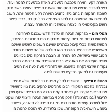
תאורת רקע, הארה מלמטה למעלה, הארה מלמעלה למטה ועוד.
רצוי להגדיר מראש את המקומות שאתם חפצים שיוארו באור חזק,
לעומת המקומות בהם ניתן להציב תאורת רקע חלשה יותר. חשוב
להתאים את התאורה גם לסוג הצמחייה בכל נקודה, בכדי ליצור
רושם מקסימאלי הן לצמח שנשתל והן לתאורה עצמה.
מפלי מים
– מזרקות הגינה הן טרנד חדש שנכנס לאחרונה
לשימוש בגינות נוי. כיום קיימות מזרקות מים חסכוניות במיוחד,
המשתמשות בכלי קיבול נסתרים שאינם חשופים לשמש שאינם
מאפשרים אידוי מים. הטרנד הוא תולדה של התפשטות תורת
הפנג שואי בישראל: לפי תורה זו, הצבת מזרקת מים בכיוונים
שונים מעצימה את האנרגיה בבית ומשפרת את זרימתה בחדר.
נקודה שרצוי לקחת בחשבון: יש להחליף מעת לעת את המים,
שעשויים גם למשוך מזיקים ויתושים לגינה
פרגולות וריצוף
– נחשבים לחלק מגינות נוי למרות שלא תמיד
נכללות בתכנון המקורי. רבים מחליטים להקים גינת נוי ולהשאיר
את הריצוף הקיים. רק לאחר הקמת הגינה הם מבינים שטעו שכן
לריצוף (וגם לפרגולה) חלק מרכזי בנראות הגינה וריצוף יפה ושקט
יכול לשדרג עשרות מונים גינת נוי. גם הפרגולה חשובה, בייחוד
בשמש הישראלית הקופחת, שכן בלעדיה, לא תוכלו להנות מן