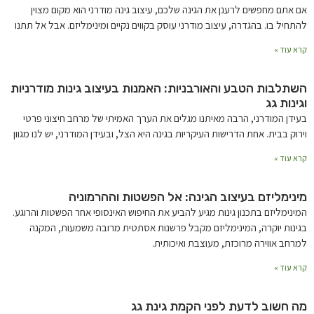
אם אתם מחפשים לרענן את הגינה שלכם, עיצוב גינה מודרני הוא מקום מצוין
להתחיל בו. בהגדרה, עיצוב מודרני עוסק בקווים נקיים ומינימליזם. אבל אל תתנו
קרא עוד »
השתלבות הטבע והאורבניות: האמנות בעיצוב גינות מודרניות
וגינות גג
בעידן המודרני, הרבה מאיתנו מגלים את הערך האמיתי של מרחב חיצוני פרטי
וירוק בבית. אחת הדרישות העיקריות בגינה היא הצל, ובעידן המודרני, יש לנו מגוון
קרא עוד »
מינימליזם בעיצוב הגינה: אל הפשטות וההרמוניה
המינימליזם בתכנון גינות מגיע להביע את החיפוש האינסופי אחר הפשטות והרוגע.
בגינות יוקרה, המינימליזם מקבל פרשנות אסתטית מרובה משמעות, המקנה
למרחב אווירה מרוכזת, מעוצבת ואיכותית.
קרא עוד »
מה חשוב לדעת לפני הקמת גינת גג