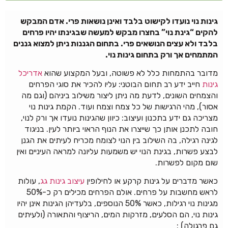
גינות נוי נועדו לקישוט בלבד ואינן נושאות פרי. אדם המבקש
להקים “גינת נוי” בחצרו מבקש למעשה שבגינתו יהיו פרחים
בלבד ולא עצים הנושאים פרי. בתחום הגננות ניתן למצוא גננים
המתמחים אך ורק בתחום גינות נוי.
מדובר בהתמחות כלל לא פשוטה, ובעל המקצוע שהוא
אדריכל
גינות
חייב ידע רב תחום הבוטני: עליו להכיר את סוגי הפרחים
והצמחים השונים, לדעת מה ניתן ליצור משילוב ביניהם (וגם מה
אסור), מהי הרגישות של כל צמח וצמח ועוד. הקמת גינות נוי
מצריכה גם ידע בתכנון ועיצוב: כיוון שהגינות נועדו אך ורק לנוי,
חובה לתכנן אותן כך שייצרו את הנוף הראוי ביותר לעין. בניגוד
לגינה רגילה, בה השילוב בין הנוי לצומח מכריח לעיתים את הגנן
לבצע פשרות, בגינת הנוי יש משמעות עליונה למראה העיניים ואין
שום מקום לפשרות.
כאשר מדברים על גינות קרקע או לחילופין
עיצוב גינות גג
, עולות
לראש מחשבות על פרחים. אולם הפרחים מכילים רק כ-50%
מגינות נוי רגילות, כאשר 50% הנוספים, בלעדיהן הגינות אינן יהיו
גינות נוי, הם הסלעים, מזרקות המים, הריצוף והתאורה (ולעיתים
גם פרגולה) :