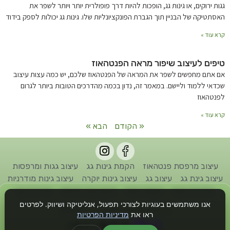
גגות ירוקים, או גינות גג, הופכות להיות דרך פופולרית יותר ויותר לשפר את
האסתטיקה של הבניין תוך הגברת הפונקציונליות שלו. גינות גג יכולות לספק בידוד
קרא עוד »
טיפים לעיצוב שיפור מראה הפנטהאוז
אם אתם מחפשים לשפר את המראה של הפנטהאוז שלכם, יש כמה עצות עיצוב
שכדאי ללמוד וליישם. במאמר זה, נדון בכמה מהדרכים הטובות ביותר לגרום
לפנטהאוז
קרא עוד »
« הקודם
הבא »
עיצוב מרפסת פנטהאוז
הקמת גינות גג
עיצוב גגות ומרפסות
עיצוב גינת גג
עיצוב גג
עיצוב גינות יוקרה
עיצוב גינות מודרניות
אדריכל גינות
הקמת גינות
תכנון גינה פרטית
אדריכל נוף
אנו משתמשים בעוגיות לצורכי תפעול, אנליטיקה ושיווק. לפרטים
כל הזכויות שמורות לחברת גן דיזיין © 2022
ראו את
מדיניות הפרטיות