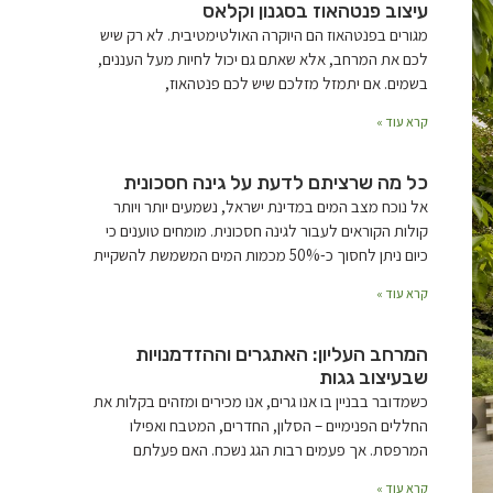
עיצוב פנטהאוז בסגנון וקלאס
מגורים בפנטהאוז הם היוקרה האולטימטיבית. לא רק שיש
לכם את המרחב, אלא שאתם גם יכול לחיות מעל העננים,
בשמים. אם יתמזל מזלכם שיש לכם פנטהאוז,
קרא עוד »
כל מה שרציתם לדעת על גינה חסכונית
אל נוכח מצב המים במדינת ישראל, נשמעים יותר ויותר
קולות הקוראים לעבור לגינה חסכונית. מומחים טוענים כי
כיום ניתן לחסוך כ-50% מכמות המים המשמשת להשקיית
קרא עוד »
המרחב העליון: האתגרים וההזדמנויות
שבעיצוב גגות
כשמדובר בבניין בו אנו גרים, אנו מכירים ומזהים בקלות את
החללים הפנימיים – הסלון, החדרים, המטבח ואפילו
המרפסת. אך פעמים רבות הגג נשכח. האם פעלתם
קרא עוד »